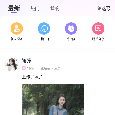
最新
热门
我的
筛选
下拉刷新
新人报道
吐槽一下
“汪”龄
脱单分享
随缘
29岁 ・162cm ・本科
上传了照片