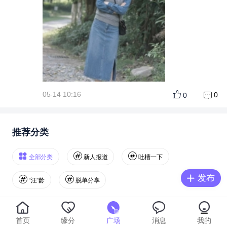
05-14 10:16
0
0
推荐分类
全部分类
新人报道
吐槽一下
发布
“汪”龄
脱单分享
李李李李
首页
缘分
广场
消息
我的