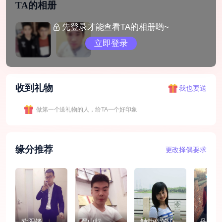
TA的相册
先登录才能查看TA的相册哟~
立即登录
收到礼物
我也要送
做第一个送礼物的人，给TA一个好印象
缘分推荐
更改择偶要求
欧阳锋
蜀山行
触动你的心
丹丹