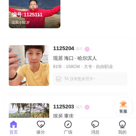
编号:1125111
|
北京
52岁
1125204
编号
现居 海口 · 哈尔滨人
81年
· 158CM
· 大专
· 自由职业
TA 没有更多照片~
1125203
编号
客服
现居 重庆
82年
· 本科
· 技术人员
首页
缘分
广场
消息
我的