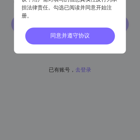
6-16个字符，可由字母、数字和 _ - 组成
担法律责任。勾选已阅读并同意开始注
册。
注册
同意并遵守协议
已阅读同意
《会员注册协议》
《个人信息保护协议》
已有账号，
去登录