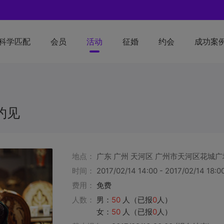
R科学匹配
会员
活动
征婚
约会
成功案
约见
地点：
广东 广州 天河区 广州市天河区花城广
时间：
2017/02/14 14:00 - 2017/02/14 18:0
费用：
免费
人数：
男：
50
人（已报
0
人）
女：
50
人（已报
0
人）