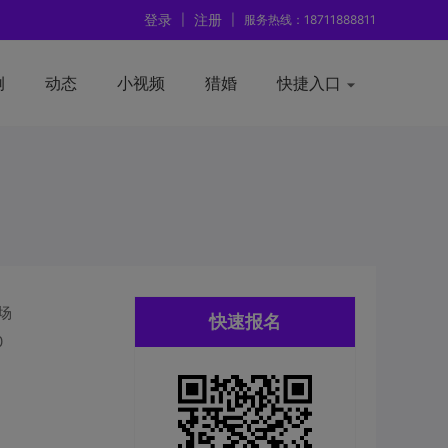
登录
注册
|
|
服务热线：18711888811
例
动态
小视频
猎婚
快捷入口
场
快速报名
0