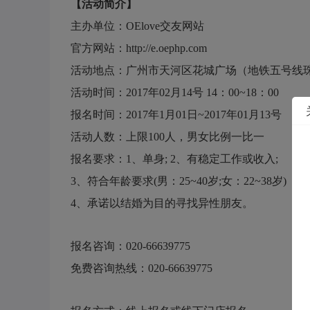
【活动简介】
主办单位：OElove交友网站
官方网站：
http://e.oephp.com
活动地点：广州市天河区花城广场（地铁五号线
活动时间：2017年02月14号 14：00~18：00
报名时间：2017年1月01日~2017年01月13号
活动人数：上限100人，男女比例一比一
报名要求：1、单身; 2、有稳定工作或收入;
3、符合年龄要求(男：25~40岁;女：22~38岁)
4、承诺以结婚为目的寻找异性朋友。
报名咨询：020-66639775
免费咨询热线：020-66639775