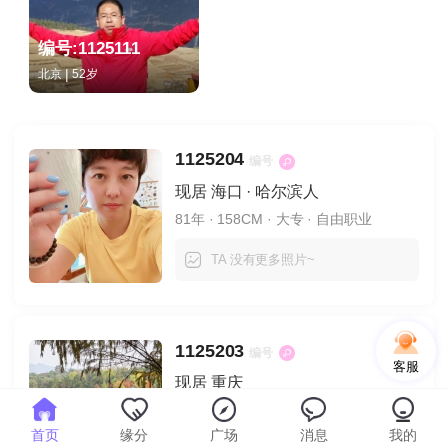
编号:1125111
|
北京
52岁
1125204
编号
现居 海口 · 哈尔滨人
81年
· 158CM
· 大专
· 自由职业
TA 没有更多照片~
1125203
编号
客服
现居 重庆
82年
· 本科
· 技术人员
首页
缘分
广场
消息
我的